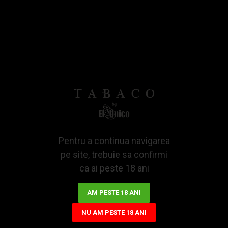
Lant bricheta Hooked
S.T. Dupont
50,40Lei
84,00Lei
ADAUGA IN COS
Pentru a continua navigarea
pe site, trebuie sa confirmi
You have reached the end of the list.
ca ai peste 18 ani
AM PESTE 18 ANI
CELE MAI VIZUALIZATE
NU AM PESTE 18 ANI