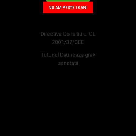
NU AM PESTE 18 ANI
CELE MAI VIZUALIZATE
Directiva Consiliului CE
2001/37/CEE
Tutunul Dauneaza grav
sanatatii
Tigari de foi Senator Golden 235g (25)
Tigari de foi Toscanello Roso (5)
58,03Lei
34,34Lei