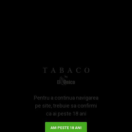
-22 %
Tutun de rulat Mac Baren
Django 100% (30g)
29,65Lei
38,01Lei
ADAUGA IN COS
Pentru a continua navigarea
pe site, trebuie sa confirmi
ca ai peste 18 ani
You have reached the end of the list.
AM PESTE 18 ANI