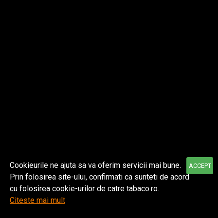
Despre noi
Informatii
Contul meu
Cookieurile ne ajuta sa va oferim servicii mai bune.
ACCEPT
Prin folosirea site-ului, confirmati ca sunteti de acord
© 2021 TABACO | Toate drepturile rezervate.
FILTER PRODUCTS
cu folosirea cookie-urilor de catre tabaco.ro.
Citeste mai mult