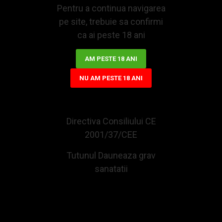
Pentru a continua navigarea
pe site, trebuie sa confirmi
Bricheta El Primero Silver
Set scrumiera El Primero
ca ai peste 18 ani
34,53Lei
218,96Lei
40,63Lei
257,60Lei
AM PESTE 18 ANI
ADAUGA IN COS
ADAUGA IN COS
NU AM PESTE 18 ANI
Directiva Consiliului CE
You have reached the end of the list.
2001/37/CEE
Tutunul Dauneaza grav
CELE MAI VIZUALIZATE
sanatatii