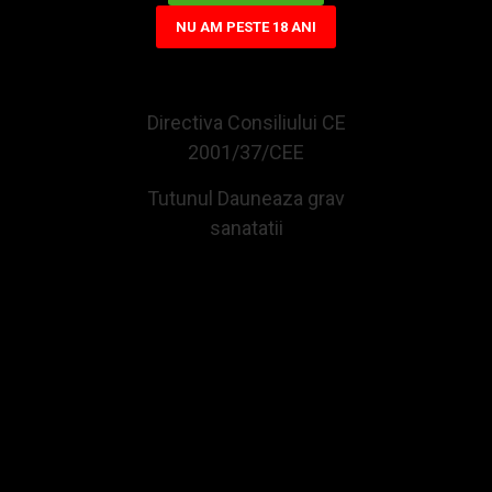
NU AM PESTE 18 ANI
CELE MAI VIZUALIZATE
Directiva Consiliului CE
2001/37/CEE
Tutunul Dauneaza grav
sanatatii
Tigari de foi Senator Golden 235g (25)
Tigari de foi Toscanello Roso (5)
58,03Lei
34,34Lei