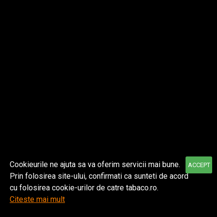
Despre noi
Informatii
Contul meu
Cookieurile ne ajuta sa va oferim servicii mai bune.
ACCEPT
Prin folosirea site-ului, confirmati ca sunteti de acord
© 2021 TABACO | Toate drepturile rezervate.
FILTER PRODUCTS
cu folosirea cookie-urilor de catre tabaco.ro.
Citeste mai mult