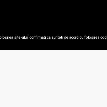
olosirea site-ului, confirmati ca sunteti de acord cu folosirea coo
entru Rulat Angelo Rollbox
Aparat pentru Rulat Tran
Multicolor
mm)
10,83Lei
3,19Lei
DAUGA IN COS
ADAUGA IN COS