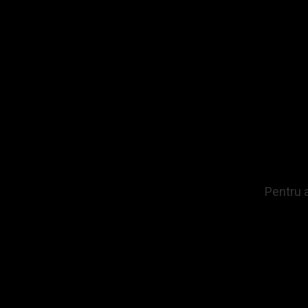
FILTRARE PRET
Lei
Lei
Bric
A
Comanda
Pentru a