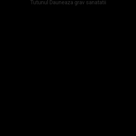
Tutunul Dauneaza grav sanatatii
a Wildfire Piezo Ice Bear
Angelo 2 Pipes 
1,52Lei
38,13Lei
DAUGA IN COS
ADAUGA IN COS
Intrebare
Comanda