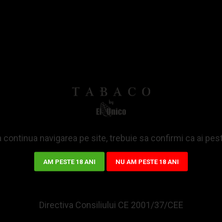
heta Angel Piezo Hemp
Bricheta Easy Torch 8 
0,73Lei
52,49Lei
DAUGA IN COS
ADAUGA IN COS
Intrebare
Comanda
 continua navigarea pe site, trebuie sa confirmi ca ai pes
AM PESTE 18 ANI
NU AM PESTE 18 ANI
Directiva Consiliului CE 2001/37/CEE