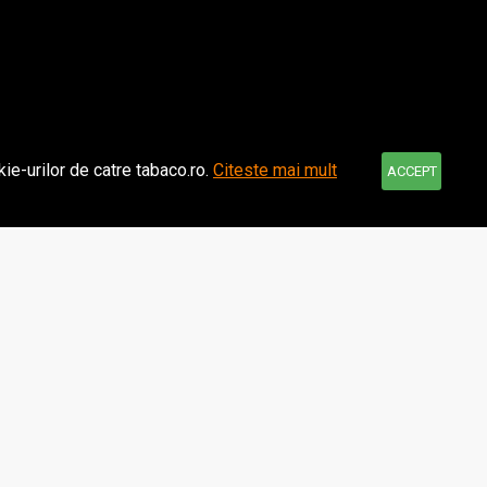
-15 %
kie-urilor de catre tabaco.ro.
Citeste mai mult
ACCEPT
srapid (110
Aparat Rulat Black (70mm)
2,84Lei
3,34Lei
ADAUGA IN COS