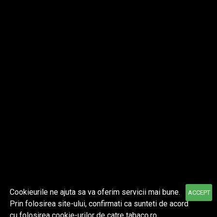
Despre noi
Informatii
Contul meu
Cookieurile ne ajuta sa va oferim servicii mai bune.
ACCEPT
Prin folosirea site-ului, confirmati ca sunteti de acord
© 2021 TABACO | Toate drepturile rezervate.
cu folosirea cookie-urilor de catre tabaco.ro.