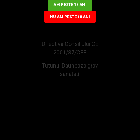
Produsului. Plata se va face in contul IBAN indicat de catre
AM PESTE 18 ANI
Cumparator in formularul de retur.
NU AM PESTE 18 ANI
CELE MAI VIZUALIZATE
Directiva Consiliului CE
2001/37/CEE
Tutunul Dauneaza grav
sanatatii
Tigari de foi Senator Golden 235g (25)
Tigari de foi Toscanello Roso (5)
58,03Lei
34,34Lei