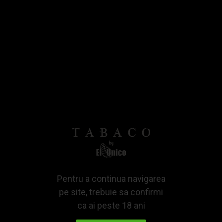
Chiajna, Ilfov.
Produsul trebuie returnat in aceeasi stare in care a fost
livrat, cu toate accesoriile, documentatia completa si
etichetele sau timbrul fiscal intacte. In cazul in care
produsele returnate prezinta urme de uzura, purtare,
utilizare, zgarieturi, lovituri, socuri, accesorii sau
documentatie lipsa, vanzatorul isi rezerva dreptul de a:
a) Refuza sa dea curs returnarii Produsului; sau
b) Accepta returul si de a retine o suma din pretul platit de
Cumparator, proportionala cu scaderea valorii Produsului
cauzata de catre Cumparator.
Daca returul este refuzat de catre cumparator, transportul
inapoi catre Cumparator se va face pe cheltuiala acestuia.
Pentru a continua navigarea
pe site, trebuie sa confirmi
Rambursarea contravalorii Produselor returnate se va face
ca ai peste 18 ani
prin transfer bancar in termen de 30 de zile lucratoare de
la momentul confirmarii receptiei si verificarii integritatii