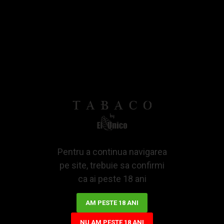
Bazată pe 0 note.
-
Spune-ti opinia
IN STOCK
3,97Lei
3,38Lei
ADAUGA IN COS
Pentru a continua navigarea
pe site, trebuie sa confirmi
ca ai peste 18 ani
AM PESTE 18 ANI
NU AM PESTE 18 ANI