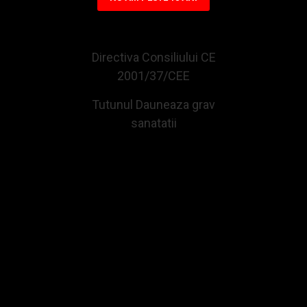
CUMPARATE IMPREUNA CU ACEST PRODUS
Directiva Consiliului CE
-22 %
-5 %
2001/37/CEE
Tutunul Dauneaza grav
sanatatii
Tutun de rulat Mac Baren No Name Green (30g)
Foite OCB Standard No.1 70 mm
29,65Lei
1,52Lei
38,01Lei
1,61Lei
Adauga in Cos
Adauga in Cos