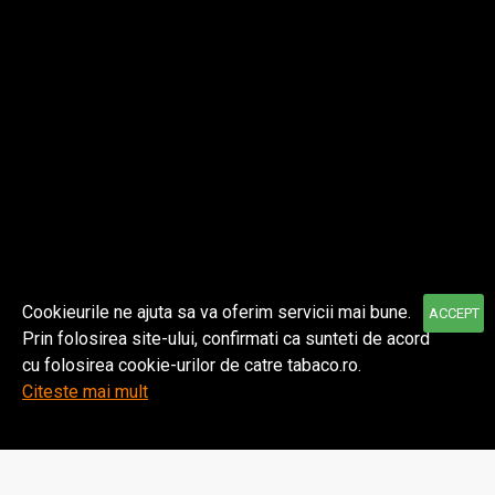
Despre noi
Informatii
Contul meu
Cookieurile ne ajuta sa va oferim servicii mai bune.
ACCEPT
Prin folosirea site-ului, confirmati ca sunteti de acord
© 2021 TABACO | Toate drepturile rezervate.
cu folosirea cookie-urilor de catre tabaco.ro.
Citeste mai mult
Home
Wishlist
Comparare
Email
WhatsApp