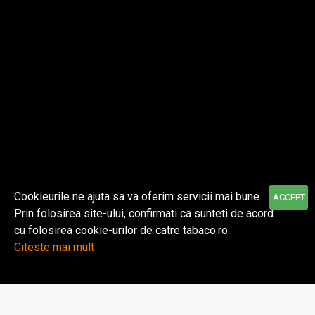
Despre noi
Informatii
Contul meu
Cookieurile ne ajuta sa va oferim servicii mai bune.
ACCEPT
Prin folosirea site-ului, confirmati ca sunteti de acord
© 2021 TABACO | Toate drepturile rezervate.
cu folosirea cookie-urilor de catre tabaco.ro.
Citeste mai mult
Home
Wishlist
Comparare
Email
WhatsApp