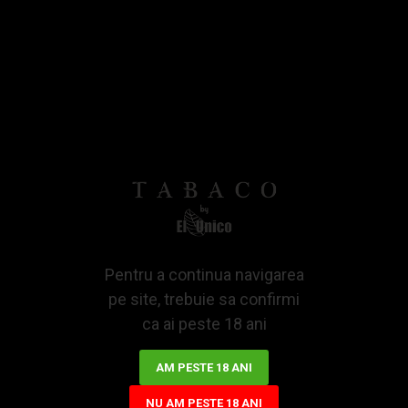
Bazată pe 0 note.
-
Spune-ti opinia
IN STOCK
58,03Lei
ADAUGA IN COS
Pentru a continua navigarea
pe site, trebuie sa confirmi
ca ai peste 18 ani
AM PESTE 18 ANI
NU AM PESTE 18 ANI