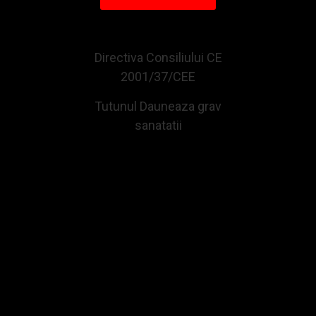
CUMPARATE IMPREUNA CU ACEST PRODUS
Directiva Consiliului CE
2001/37/CEE
Tutunul Dauneaza grav
sanatatii
Aroma Flavor Card Grape
Aroma Flavor Card Cherry
1,15Lei
1,15Lei
Adauga in Cos
Adauga in Cos