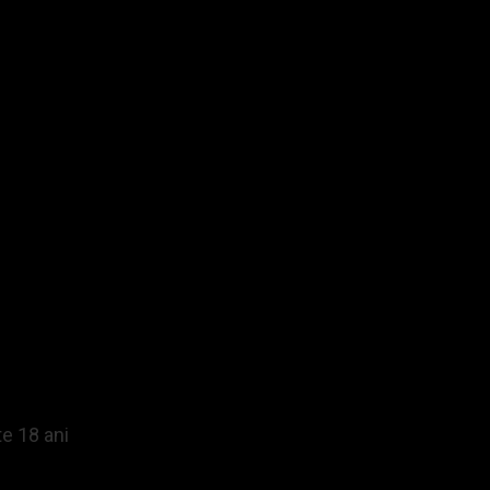
te 18 ani