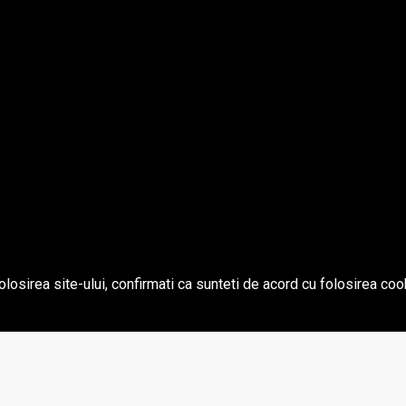
Informatii
Contul meu
ivrare
Contul meu
 produselor
Istoric comenzi
olosirea site-ului, confirmati ca sunteti de acord cu folosirea coo