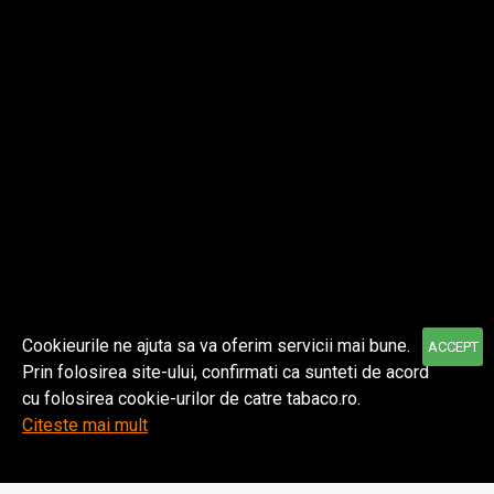
Despre noi
Informatii
Contul meu
Cookieurile ne ajuta sa va oferim servicii mai bune.
ACCEPT
Prin folosirea site-ului, confirmati ca sunteti de acord
© 2021 TABACO | Toate drepturile rezervate.
cu folosirea cookie-urilor de catre tabaco.ro.
Citeste mai mult
Home
Wishlist
Comparare
Email
WhatsApp