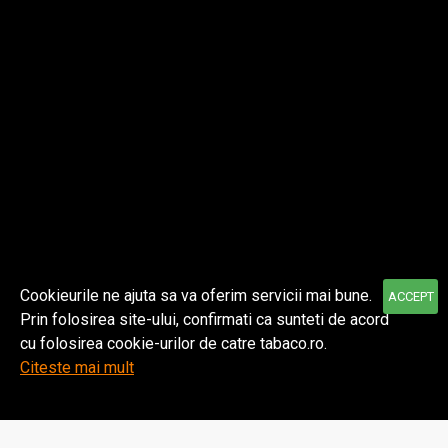
Despre noi
Informatii
Contul meu
Cookieurile ne ajuta sa va oferim servicii mai bune.
ACCEPT
Prin folosirea site-ului, confirmati ca sunteti de acord
© 2021 TABACO | Toate drepturile rezervate.
cu folosirea cookie-urilor de catre tabaco.ro.
Citeste mai mult
Home
Wishlist
Comparare
Email
WhatsApp