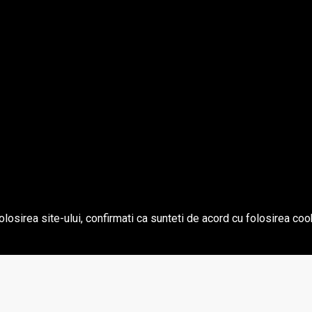
Informatii
Contul meu
ivrare
Contul meu
 produselor
Istoric comenzi
olosirea site-ului, confirmati ca sunteti de acord cu folosirea coo