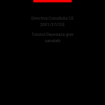
CUMPARATE IMPREUNA CU ACEST PRODUS
Directiva Consiliului CE
2001/37/CEE
Tutunul Dauneaza grav
sanatatii
Bricheta Zippo Chrome Brushed
Bricheta Zippo Black Matt
105,98Lei
147,41Lei
Adauga in Cos
Adauga in Cos