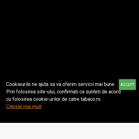
Despre noi
Informatii
Contul meu
Cookieurile ne ajuta sa va oferim servicii mai bune.
ACCEPT
Prin folosirea site-ului, confirmati ca sunteti de acord
© 2021 TABACO | Toate drepturile rezervate.
cu folosirea cookie-urilor de catre tabaco.ro.
Citeste mai mult
Home
Wishlist
Comparare
Email
WhatsApp