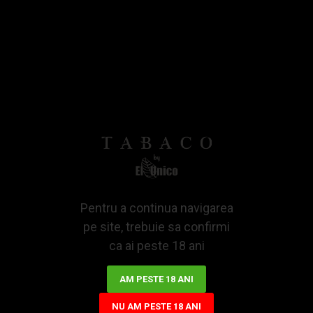
Bazată pe 0 note.
-
Spune-ti opinia
IN STOCK
SKU:
HS252251
147,12Lei
ADAUGA IN COS
Pentru a continua navigarea
pe site, trebuie sa confirmi
ca ai peste 18 ani
AM PESTE 18 ANI
NU AM PESTE 18 ANI