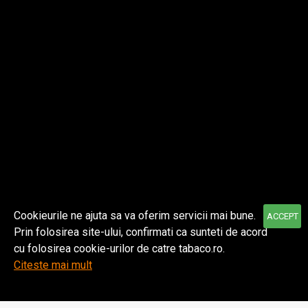
Despre noi
Informatii
Contul meu
Cookieurile ne ajuta sa va oferim servicii mai bune.
ACCEPT
Prin folosirea site-ului, confirmati ca sunteti de acord
© 2021 TABACO | Toate drepturile rezervate.
cu folosirea cookie-urilor de catre tabaco.ro.
Citeste mai mult
Home
Wishlist
Comparare
Email
WhatsApp