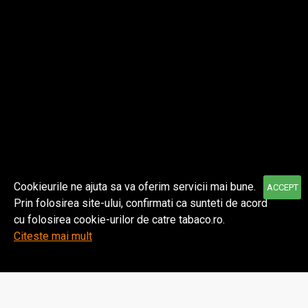
Despre noi
Informatii
Contul meu
Cookieurile ne ajuta sa va oferim servicii mai bune.
ACCEPT
Prin folosirea site-ului, confirmati ca sunteti de acord
© 2021 TABACO | Toate drepturile rezervate.
cu folosirea cookie-urilor de catre tabaco.ro.
Citeste mai mult
Home
Wishlist
Comparare
Email
WhatsApp