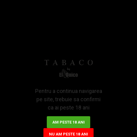
Bazată pe 0 note.
-
Spune-ti opinia
IN STOCK
SKU:
HS251400
180,14Lei
ADAUGA IN COS
Pentru a continua navigarea
pe site, trebuie sa confirmi
ca ai peste 18 ani
AM PESTE 18 ANI
NU AM PESTE 18 ANI