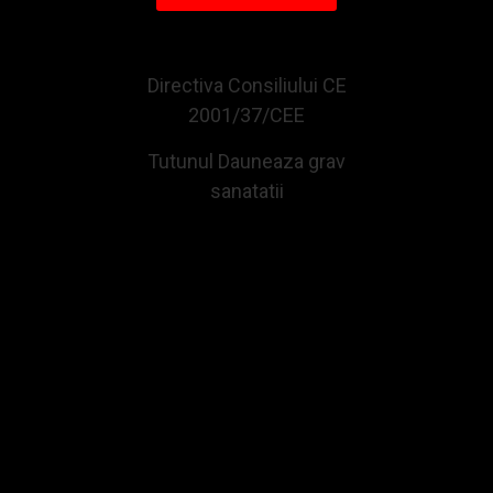
CUMPARATE IMPREUNA CU ACEST PRODUS
Directiva Consiliului CE
-10 %
-10 %
2001/37/CEE
Tutunul Dauneaza grav
sanatatii
Bricheta Zippo Vintage/Silver w Stripes
Bricheta Zippo Abyss
124,27Lei
156,88Lei
138,07Lei
174,31Lei
Adauga in Cos
Adauga in Cos