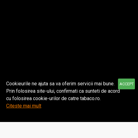
Despre noi
Informatii
Contul meu
Cookieurile ne ajuta sa va oferim servicii mai bune.
ACCEPT
Prin folosirea site-ului, confirmati ca sunteti de acord
© 2021 TABACO | Toate drepturile rezervate.
cu folosirea cookie-urilor de catre tabaco.ro.
Citeste mai mult
Home
Wishlist
Comparare
Email
WhatsApp