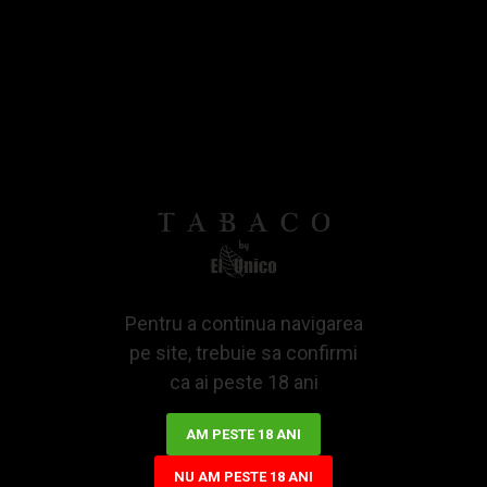
Bazată pe 0 note.
-
Spune-ti opinia
IN STOCK
SKU:
AK806120
7,61Lei
ADAUGA IN COS
Pentru a continua navigarea
pe site, trebuie sa confirmi
ca ai peste 18 ani
AM PESTE 18 ANI
NU AM PESTE 18 ANI