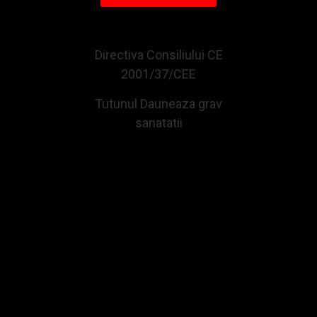
CUMPARATE IMPREUNA CU ACEST PRODUS
Directiva Consiliului CE
2001/37/CEE
Tutunul Dauneaza grav
sanatatii
Fitil Zippo
Set Zippo Chrome Brushed (maro)
9,50Lei
236,63Lei
Adauga in Cos
Adauga in Cos