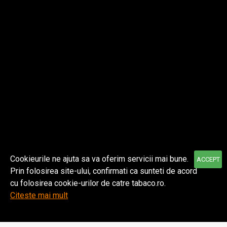
Despre noi
Informatii
Contul meu
Cookieurile ne ajuta sa va oferim servicii mai bune.
ACCEPT
Prin folosirea site-ului, confirmati ca sunteti de acord
© 2021 TABACO | Toate drepturile rezervate.
cu folosirea cookie-urilor de catre tabaco.ro.
Citeste mai mult
Home
Wishlist
Comparare
Email
WhatsApp